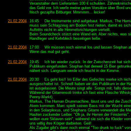
Veranstalter dem Lieferanten 100 € schulden. Zähneknirsch
das Geld vor. Ich werfe meine guten Vorsätze über Bord und
frisch gezapfte Bitburger. Mmmmm... lecker!
21.02.2004
16:45
Die Instrumente sind aufgebaut. Markus, The Hu
muss sein Schlagzeug am Boden fest nieten, damit es sic
Auftritts nicht in alle Himmelsrichtungen verteilt.
Beim Soundcheck stürzt eine Wand ein. Aber nichts, was si
Handfeger und Kehrblech beseitigen ließe.
21.02.2004
17:00
Wir müssen noch einmal los und lassen Stephan a
Wenn das mal gut geht.
21.02.2004
19:45
Ich bin wieder zurück. In der Zwischenzeit hat sic
Publikum eingefunden. Stephan hat derweil 15 Bier getrunken
nähert sich. Langsam werde ich feucht in der Kimme.
21.02.2004
20:30
Es geht los!! Im Eifer des Gefechts merke ich nic
ausgeschaltet ist. Schnell haben wir das Publikum in der 
ist ausgelassen. Die Meute singt alle Songs mit, falls dies
Während der Gitarrensoli trinke ich fast eine Flasche Whisky
Penny-Markt).
Markus, The Human Drummachine, lässt uns und die Zusc
Atem kommen. Marc spielt seinen Bass mit der Wucht eines
in den Solarplexus, und Stephans Gitarre verwandelt die Me
Haufen zuckender Leiber. "Oh ja, ihr Herren der Finsternis", 
wollen eure Sklaven sein", während sie sich die Kleider vo
uns willig ihre Körper darbieten. Geil!
Als Zugabe gibt's dann noch einmal "Too drunk to fuck" vo