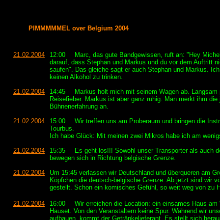
PIMMMMMEL over Belgium 2004
21.02.2004
12:00
Marc, das gute Bandgewissen, ruft an: "Hey Michel
darauf, dass Stephan und Markus und du vor dem Auftritt ni
saufen". Das gleiche sagt er auch Stephan und Markus. Ich
keinen Alkohol zu trinken.
21.02.2004
14:45
Markus holt mich mit seinem Wagen ab. Langsam 
Reisefieber. Markus ist aber ganz ruhig. Man merkt ihm die 
Bühnenerfahrung an.
21.02.2004
15:00
Wir treffen uns am Proberaum und bringen die Ins
Tourbus.
Ich habe Glück: Mit meinen zwei Mikros habe ich am wenigs
21.02.2004
15:35
Es geht los!!! Sowohl unser Transporter als auch de
bewegen sich in Richtung belgische Grenze.
21.02.2004
Um 15:45 verlassen wir Deutschland und überqueren am G
Köpfchen die deutsch-belgische Grenze. Ab jetzt sind wir völ
gestellt. Schon ein komisches Gefühl, so weit weg von zu 
21.02.2004
16:00
Wir erreichen die Location: ein einsames Haus am
Hauset. Von den Veranstaltern keine Spur. Während wir uns
aufbauen, kommt der Getränkelieferant. Es stellt sich herau