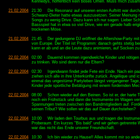
Kennedys, hoffentlich kein böses Omen. Muss mich zusam
21.02.2004
21:30
Die Resonanz auf unseren ersten Auftritt war durch
Schwanz-Dieter hatte etwas auszusetzen. Seiner Meinung 
Songs zu wenig Drive. Dazu kann ich nur sagen: Lieber Sc
Bassspiel hat in etwa so viel Drive, wie ein gerade halb erigi
trockenen Möse.
21.02.2004
21:45
Der gedungene DJ eröffnet die Aftershow-Party mit
von Europe. Der Titel ist Programm: danach gehts stetig b
kann er ab und an die Leute dazu animieren, auf Socken zu
22.02.2004
02:00
Dauernd kommen irgendwelche Kinder und nötigen 
zu trinken. Wo sind denn nur die Eltern?
22.02.2004
02:30
Irgendwann findet jede Fete ein Ende. Nach ein pa
ziehen sich alle in ihre Unterkünfte zurück. Angélique und 
einmal das ungestüme Partyleben längst vergangener Tage,
Kinder jede sportliche Betätigung mit einem fordernden Me
22.02.2004
08:00
Schon wieder auf den Beinen. So ist er, der harte T
noch ein Frühstück und dann die Instrumente im Wagen vers
Spannungen treten zwischen den Bandmitgliedern auf. Forde
seinen Tribut? Wie sollen wir das auf Dauer durchstehen?
22.02.2004
10:00
Wir laden den Tourbus aus und tragen die Instrume
Proberaum. Ein kurzes "Bis bald" und wir gehen getrennte 
war das nicht das Ende unserer Freundschaft.
22.02.2004
10:30
Ich bin wieder zu Hause!! Alles kommt mir so ande