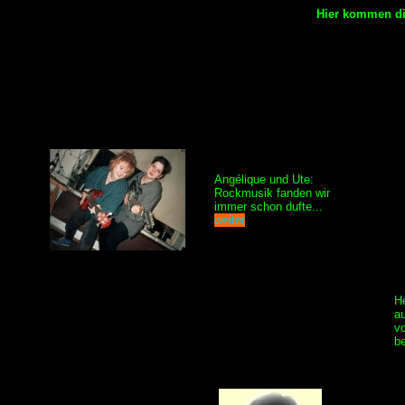
Hier kommen d
Angélique und Ute:
Rockmusik fanden wir
immer schon dufte...
weiter
He
au
v
b